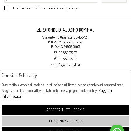
Ho letto ed accettato le condizioni sulla privacy.
ZEROTONDO DI AUDDINO ROMINA .
Via Antonio Gramsci 180-182-184
89020 Melicucco - Italia
P. IVA:02249530805
0966937207
0966937207
info@zerotondo.it
Cookies & Privacy
SHOP
Questo sito si avvale di cookie di profilazione utilizzati per ads/contenuti personalizzati.
Maggiori
Scegli se accettare o disattivare tali cookie nella pagina cookie policy.
Orari di apertura
Informazioni
LUNEDI: CHIUSO LA MATTINA - DALLE 16:00 ALLE 20:00 DAL MARTEDI AL
SABATO: DALLE 09:00 ALLE 13:00 - DALLE 16:00 ALLE 20:00 DOMENICA:
CHIUSO
ACCETTA TUTTI I COOKIE
CUSTOMIZZA COOKIES
FOLLOW US