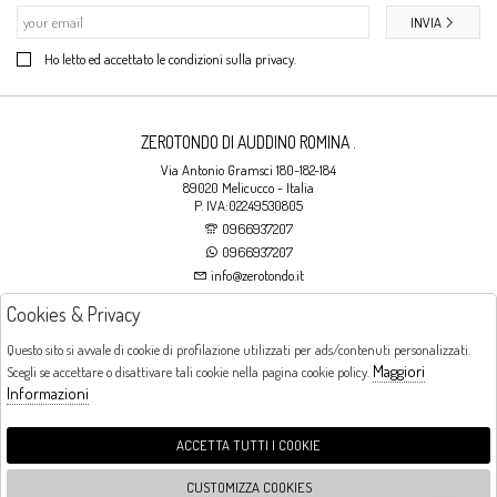
INVIA
Ho letto ed accettato le condizioni sulla privacy.
ZEROTONDO DI AUDDINO ROMINA .
Via Antonio Gramsci 180-182-184
89020 Melicucco - Italia
P. IVA:02249530805
0966937207
0966937207
info@zerotondo.it
Cookies & Privacy
SHOP
Questo sito si avvale di cookie di profilazione utilizzati per ads/contenuti personalizzati.
Maggiori
Scegli se accettare o disattivare tali cookie nella pagina cookie policy.
Orari di apertura
Informazioni
LUNEDI: CHIUSO LA MATTINA - DALLE 16:00 ALLE 20:00 DAL MARTEDI AL
SABATO: DALLE 09:00 ALLE 13:00 - DALLE 16:00 ALLE 20:00 DOMENICA:
CHIUSO
ACCETTA TUTTI I COOKIE
CUSTOMIZZA COOKIES