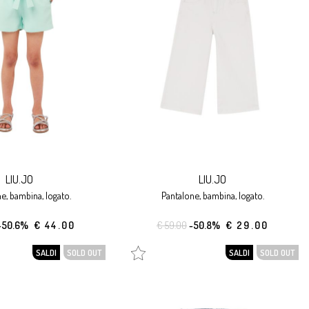
LIU.JO
LIU.JO
ne, bambina, logato.
pantalone, bambina, logato.
-50.6%
€ 44.00
€ 59.00
-50.8%
€ 29.00
SALDI
SOLD OUT
SALDI
SOLD OUT