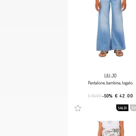
LIU.JO
pantalone, bambina, logato.
€ 84.00
-50%
€ 42.00
SALDI
SO