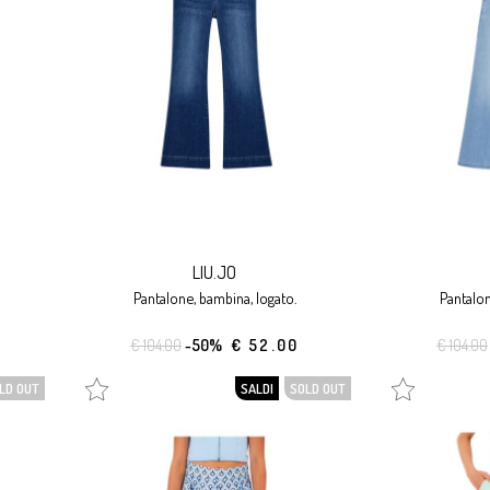
LIU.JO
pantalone, bambina, logato.
pantalo
€ 104.00
-50%
€ 52.00
€ 104.00
LD OUT
SALDI
SOLD OUT