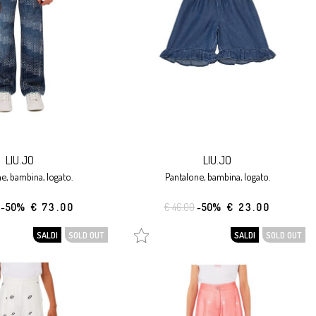
LIU.JO
LIU.JO
ne, bambina, logato.
pantalone, bambina, logato.
-50%
€ 73.00
€ 46.00
-50%
€ 23.00
SALDI
SOLD OUT
SALDI
SOLD OUT