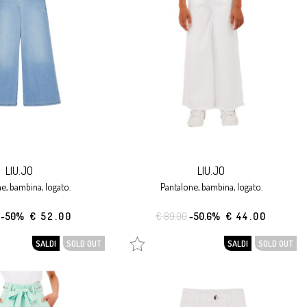
LIU.JO
LIU.JO
ne, bambina, logato.
pantalone, bambina, logato.
-50%
€ 52.00
€ 89.00
-50.6%
€ 44.00
SALDI
SOLD OUT
SALDI
SOLD OUT