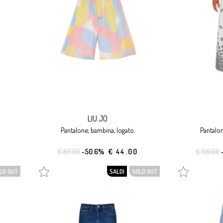
LIU.JO
pantalone, bambina, logato.
pantalo
€ 89.00
-50.6%
€ 44.00
€ 139.00
LD OUT
SALDI
SOLD OUT