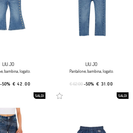
LIU.JO
LIU.JO
ne, bambina, logato.
pantalone, bambina, logato.
-50%
€ 42.00
€ 62.00
-50%
€ 31.00
SALDI
SALDI