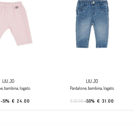
LIU.JO
LIU.JO
ne, bambina, logato.
pantalone, bambina, logato.
-51%
€ 24.00
€ 62.00
-50%
€ 31.00