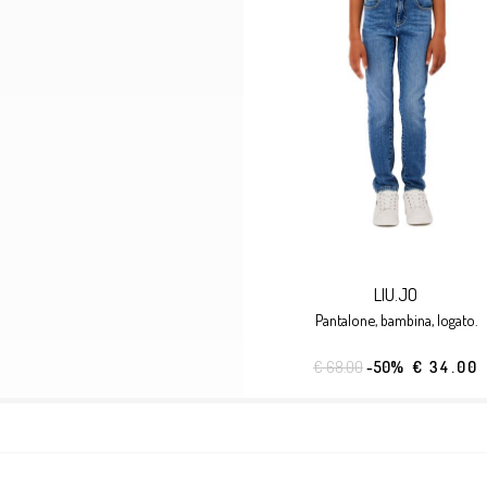
LIU.JO
pantalone, bambina, logato.
€ 68.00
-50%
€ 34.00