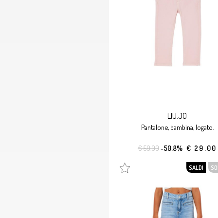
LIU.JO
pantalone, bambina, logato.
€ 59.00
-50.8%
€ 29.00
SALDI
SO