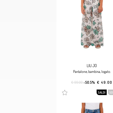
LIU.JO
pantalone, bambina, logato.
€ 99.00
-50.5%
€ 49.00
SALDI
SO