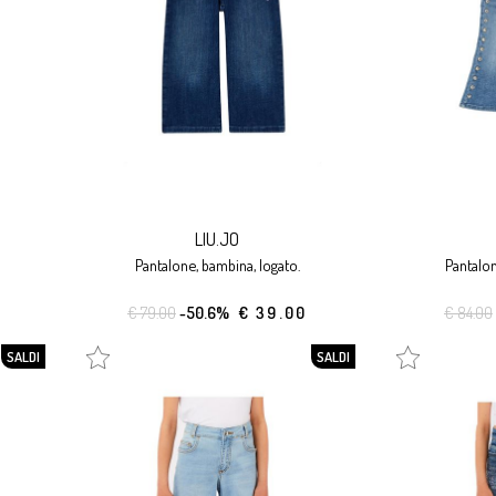
LIU.JO
pantalone, bambina, logato.
pantalo
€ 79.00
-50.6%
€ 39.00
€ 84.00
SALDI
SALDI