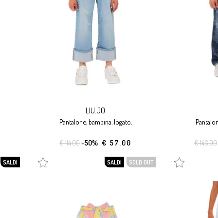
LIU.JO
pantalone, bambina, logato.
pantalo
€ 114.00
-50%
€ 57.00
€ 146.00
SALDI
SALDI
SOLD OUT