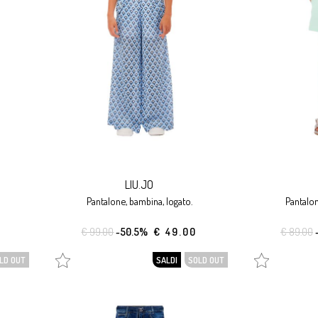
LIU.JO
pantalone, bambina, logato.
pantalo
€ 99.00
-50.5%
€ 49.00
€ 89.00
LD OUT
SALDI
SOLD OUT