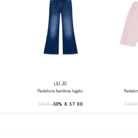
LIU.JO
pantalone, bambina, logato.
pantalo
€ 114.00
-50%
€ 57.00
€ 49.00