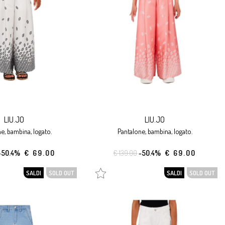
LIU.JO
LIU.JO
ne, bambina, logato.
pantalone, bambina, logato.
-50.4%
€ 69.00
€ 139.00
-50.4%
€ 69.00
SALDI
SOLD OUT
SALDI
SOLD OUT