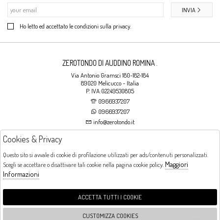
INVIA
Ho letto ed accettato le condizioni sulla privacy.
ZEROTONDO DI AUDDINO ROMINA .
Via Antonio Gramsci 180-182-184
89020 Melicucco - Italia
P. IVA:02249530805
0966937207
0966937207
info@zerotondo.it
Cookies & Privacy
SHOP
Questo sito si avvale di cookie di profilazione utilizzati per ads/contenuti personalizzati.
Maggiori
Scegli se accettare o disattivare tali cookie nella pagina cookie policy.
Orari di apertura
Informazioni
LUNEDI: CHIUSO LA MATTINA - DALLE 16:00 ALLE 20:00 DAL MARTEDI AL
SABATO: DALLE 09:00 ALLE 13:00 - DALLE 16:00 ALLE 20:00 DOMENICA:
CHIUSO
ACCETTA TUTTI I COOKIE
CUSTOMIZZA COOKIES