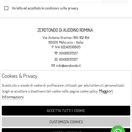
Ho letto ed accettato le condizioni sulla privacy.
ZEROTONDO DI AUDDINO ROMINA .
Via Antonio Gramsci 180-182-184
89020 Melicucco - Italia
P. IVA:02249530805
0966937207
0966937207
info@zerotondo.it
Cookies & Privacy
SHOP
Questo sito si avvale di cookie di profilazione utilizzati per ads/contenuti personalizzati.
Maggiori
Scegli se accettare o disattivare tali cookie nella pagina cookie policy.
Orari di apertura
Informazioni
LUNEDI: CHIUSO LA MATTINA - DALLE 16:00 ALLE 20:00 DAL MARTEDI AL
SABATO: DALLE 09:00 ALLE 13:00 - DALLE 16:00 ALLE 20:00 DOMENICA:
CHIUSO
ACCETTA TUTTI I COOKIE
CUSTOMIZZA COOKIES
FOLLOW US