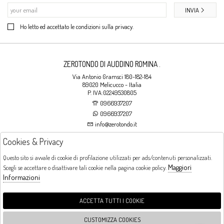
INVIA
Ho letto ed accettato le condizioni sulla privacy.
ZEROTONDO DI AUDDINO ROMINA .
Via Antonio Gramsci 180-182-184
89020 Melicucco - Italia
P. IVA:02249530805
0966937207
0966937207
info@zerotondo.it
Cookies & Privacy
SHOP
Questo sito si avvale di cookie di profilazione utilizzati per ads/contenuti personalizzati.
Maggiori
Scegli se accettare o disattivare tali cookie nella pagina cookie policy.
Orari di apertura
Informazioni
LUNEDI: CHIUSO LA MATTINA - DALLE 16:00 ALLE 20:00 DAL MARTEDI AL
SABATO: DALLE 09:00 ALLE 13:00 - DALLE 16:00 ALLE 20:00 DOMENICA:
CHIUSO
ACCETTA TUTTI I COOKIE
CUSTOMIZZA COOKIES