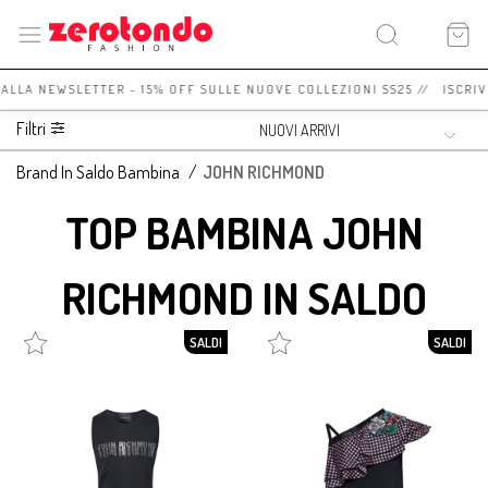
I ALLA NEWSLETTER - 15% OFF SULLE NUOVE COLLEZIONI SS25 // ISCRIV
Filtri
Brand In Saldo Bambina
/
JOHN RICHMOND
TOP BAMBINA JOHN
RICHMOND IN SALDO
SALDI
SALDI