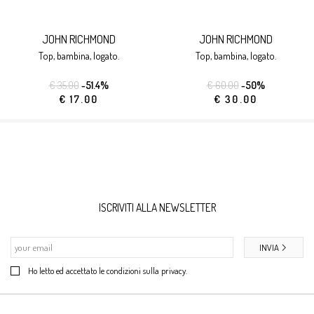
JOHN RICHMOND
JOHN RICHMOND
top, bambina, logato.
top, bambina, logato.
€ 35.00
-51.4%
€ 60.00
-50%
€ 17.00
€ 30.00
ISCRIVITI ALLA NEWSLETTER
INVIA
Ho letto ed accettato le condizioni sulla privacy.