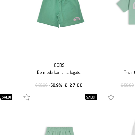
GCDS
bermuda, bambina, logato.
t-shir
€ 55.00
-50.9%
€ 27.00
€ 50.00
SALDI
SALDI