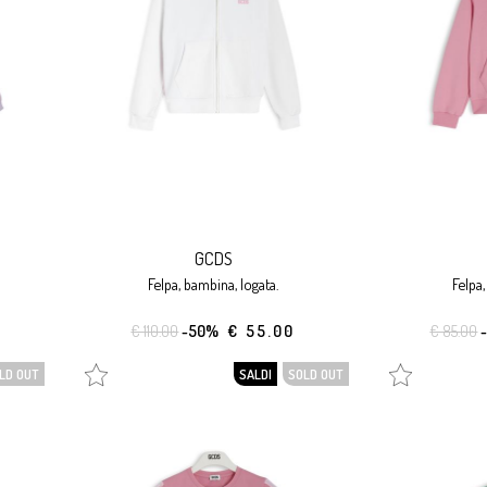
GCDS
felpa, bambina, logata.
felpa
€ 110.00
-50%
€ 55.00
€ 85.00
LD OUT
SALDI
SOLD OUT