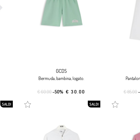
GCDS
bermuda, bambina, logato.
pantalo
€ 60.00
-50%
€ 30.00
€ 85.00
SALDI
SALDI