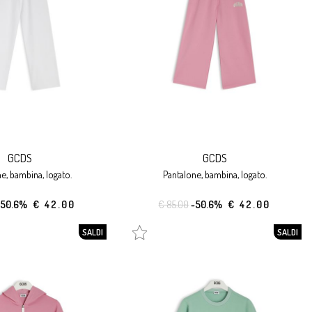
GCDS
GCDS
ne, bambina, logato.
pantalone, bambina, logato.
-50.6%
€ 42.00
€ 85.00
-50.6%
€ 42.00
SALDI
SALDI