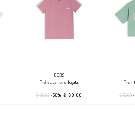
GCDS
t-shirt, bambina, logata.
t-shir
€ 60.00
-50%
€ 30.00
€ 55.00