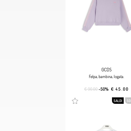
GCDS
felpa, bambina, logata.
€ 90.00
-50%
€ 45.00
SALDI
SO