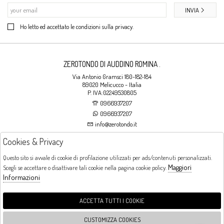
INVIA
Ho letto ed accettato le condizioni sulla privacy.
ZEROTONDO DI AUDDINO ROMINA .
Via Antonio Gramsci 180-182-184
89020 Melicucco - Italia
P. IVA:02249530805
0966937207
0966937207
info@zerotondo.it
Cookies & Privacy
SHOP
Questo sito si avvale di cookie di profilazione utilizzati per ads/contenuti personalizzati.
Maggiori
Scegli se accettare o disattivare tali cookie nella pagina cookie policy.
Orari di apertura
Informazioni
LUNEDI: CHIUSO LA MATTINA - DALLE 16:00 ALLE 20:00 DAL MARTEDI AL
SABATO: DALLE 09:00 ALLE 13:00 - DALLE 16:00 ALLE 20:00 DOMENICA:
CHIUSO
ACCETTA TUTTI I COOKIE
CUSTOMIZZA COOKIES