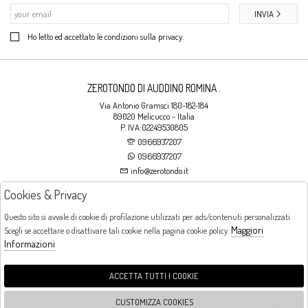
INVIA
Ho letto ed accettato le condizioni sulla privacy.
ZEROTONDO DI AUDDINO ROMINA .
Via Antonio Gramsci 180-182-184
89020 Melicucco - Italia
P. IVA:02249530805
0966937207
0966937207
info@zerotondo.it
Cookies & Privacy
SHOP
Questo sito si avvale di cookie di profilazione utilizzati per ads/contenuti personalizzati.
Maggiori
Scegli se accettare o disattivare tali cookie nella pagina cookie policy.
Orari di apertura
Informazioni
LUNEDI: CHIUSO LA MATTINA - DALLE 16:00 ALLE 20:00 DAL MARTEDI AL
SABATO: DALLE 09:00 ALLE 13:00 - DALLE 16:00 ALLE 20:00 DOMENICA:
CHIUSO
ACCETTA TUTTI I COOKIE
CUSTOMIZZA COOKIES