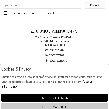
INVIA
Ho letto ed accettato le condizioni sulla privacy.
ZEROTONDO DI AUDDINO ROMINA .
Via Antonio Gramsci 180-182-184
89020 Melicucco - Italia
P. IVA:02249530805
0966937207
0966937207
info@zerotondo.it
Cookies & Privacy
SHOP
Questo sito si avvale di cookie di profilazione utilizzati per ads/contenuti personalizzati.
Maggiori
Scegli se accettare o disattivare tali cookie nella pagina cookie policy.
Orari di apertura
Informazioni
LUNEDI: CHIUSO LA MATTINA - DALLE 16:00 ALLE 20:00 DAL MARTEDI AL
SABATO: DALLE 09:00 ALLE 13:00 - DALLE 16:00 ALLE 20:00 DOMENICA:
CHIUSO
ACCETTA TUTTI I COOKIE
CUSTOMIZZA COOKIES