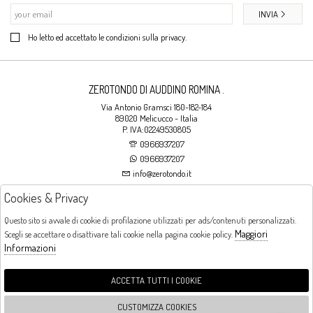
INVIA
Ho letto ed accettato le condizioni sulla privacy.
ZEROTONDO DI AUDDINO ROMINA .
Via Antonio Gramsci 180-182-184
89020 Melicucco - Italia
P. IVA:02249530805
0966937207
0966937207
info@zerotondo.it
Cookies & Privacy
SHOP
Questo sito si avvale di cookie di profilazione utilizzati per ads/contenuti personalizzati.
Maggiori
Scegli se accettare o disattivare tali cookie nella pagina cookie policy.
Orari di apertura
Informazioni
LUNEDI: CHIUSO LA MATTINA - DALLE 16:00 ALLE 20:00 DAL MARTEDI AL
SABATO: DALLE 09:00 ALLE 13:00 - DALLE 16:00 ALLE 20:00 DOMENICA:
CHIUSO
ACCETTA TUTTI I COOKIE
CUSTOMIZZA COOKIES