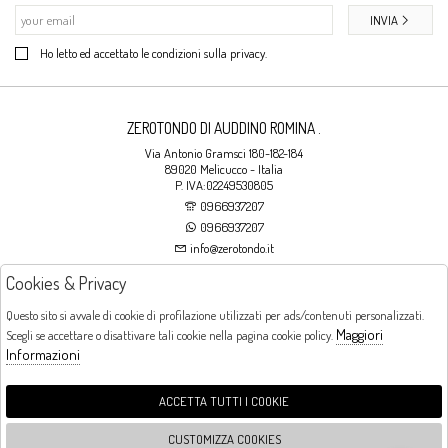
INVIA
Ho letto ed accettato le condizioni sulla privacy.
ZEROTONDO DI AUDDINO ROMINA .
Via Antonio Gramsci 180-182-184
89020 Melicucco - Italia
P. IVA:02249530805
0966937207
0966937207
info@zerotondo.it
Cookies & Privacy
SHOP
Questo sito si avvale di cookie di profilazione utilizzati per ads/contenuti personalizzati.
Maggiori
Scegli se accettare o disattivare tali cookie nella pagina cookie policy.
Orari di apertura
Informazioni
LUNEDI: CHIUSO LA MATTINA - DALLE 16:00 ALLE 20:00 DAL MARTEDI AL
SABATO: DALLE 09:00 ALLE 13:00 - DALLE 16:00 ALLE 20:00 DOMENICA:
CHIUSO
ACCETTA TUTTI I COOKIE
CUSTOMIZZA COOKIES