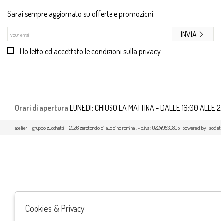
Sarai sempre aggiornato su offerte e promozioni.
INVIA
Ho letto ed accettato le condizioni sulla privacy.
Orari di apertura
LUNEDI: CHIUSO LA MATTINA - DALLE 16:00 ALLE 
atelier
gruppo zucchetti
2026 zerotondo di auddino romina . - p.iva : 02249530805 powered by
societ
Cookies & Privacy