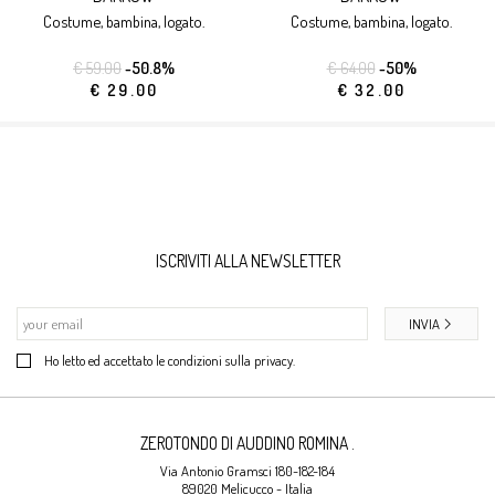
costume, bambina, logato.
costume, bambina, logato.
€ 59.00
-50.8%
€ 64.00
-50%
€ 29.00
€ 32.00
ISCRIVITI ALLA NEWSLETTER
INVIA
Ho letto ed accettato le condizioni sulla privacy.
ZEROTONDO DI AUDDINO ROMINA .
Via Antonio Gramsci 180-182-184
89020 Melicucco - Italia