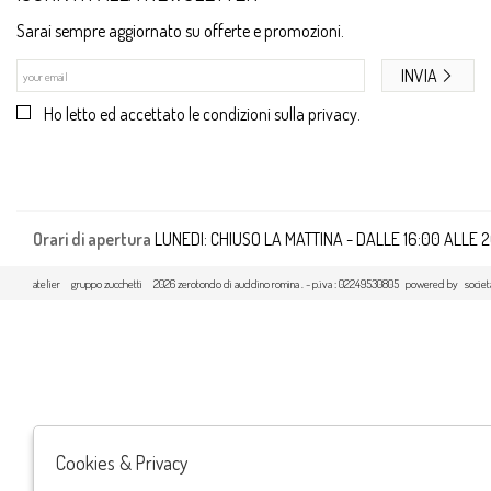
Sarai sempre aggiornato su offerte e promozioni.
INVIA
Ho letto ed accettato le condizioni sulla privacy.
Orari di apertura
LUNEDI: CHIUSO LA MATTINA - DALLE 16:00 ALLE 
atelier
gruppo zucchetti
2026 zerotondo di auddino romina . - p.iva : 02249530805 powered by
societ
Cookies & Privacy