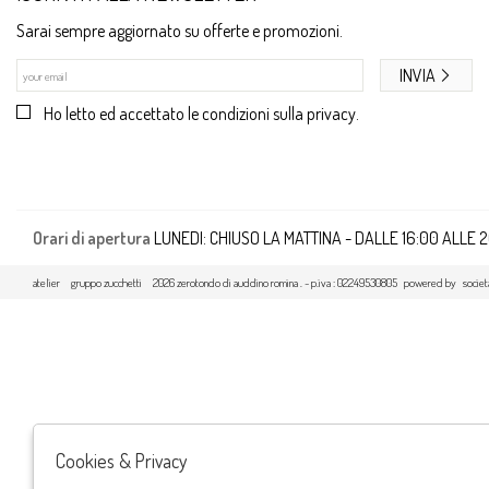
Sarai sempre aggiornato su offerte e promozioni.
INVIA
Ho letto ed accettato le condizioni sulla privacy.
Orari di apertura
LUNEDI: CHIUSO LA MATTINA - DALLE 16:00 ALLE 
atelier
gruppo zucchetti
2026 zerotondo di auddino romina . - p.iva : 02249530805 powered by
societ
Cookies & Privacy