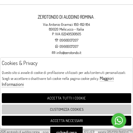
ZEROTONDO DI AUDDINO ROMINA .
Via Antonio Gramsci 180-182-184
89020 Melicucco - Italia
P. IVA:02249530805
0966937207
0966937207
info@zerotondo.it
Cookies & Privacy
SHOP
Questo sito si avvale di cookie di profilazione utilizzati per ads/contenuti personalizzati.
Maggiori
Scegli se accettare o disattivare tali cookie nella pagina cookie policy.
Orari di apertura
Informazioni
LUNEDI: CHIUSO LA MATTINA - DALLE 16:00 ALLE 20:00 DAL MARTEDI AL
SABATO: DALLE 09:00 ALLE 13:00 - DALLE 16:00 ALLE 20:00 DOMENICA:
CHIUSO
ACCETTA TUTTI I COOKIE
CUSTOMIZZA COOKIES
FOLLOW US
ACCETTA NECESSARI
🍪
2026 zerotondo di auddino romina . - p.iva : 02249530805 powered by
ATELIER
società
GRUPPO ZUCCHETT
richiedi reso