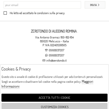
INVIA
Ho letto ed accettato le condizioni sulla privacy.
ZEROTONDO DI AUDDINO ROMINA .
Via Antonio Gramsci 180-182-184
89020 Melicucco - Italia
P. IVA:02249530805
0966937207
0966937207
info@zerotondo.it
Cookies & Privacy
SHOP
Questo sito si avvale di cookie di profilazione utilizzati per ads/contenuti personalizzati.
Maggiori
Scegli se accettare o disattivare tali cookie nella pagina cookie policy.
Orari di apertura
Informazioni
LUNEDI: CHIUSO LA MATTINA - DALLE 16:00 ALLE 20:00 DAL MARTEDI AL
SABATO: DALLE 09:00 ALLE 13:00 - DALLE 16:00 ALLE 20:00 DOMENICA:
CHIUSO
ACCETTA TUTTI I COOKIE
CUSTOMIZZA COOKIES