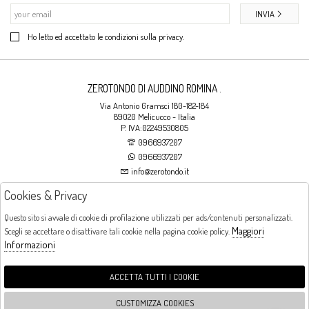
INVIA
Ho letto ed accettato le condizioni sulla privacy.
ZEROTONDO DI AUDDINO ROMINA .
Via Antonio Gramsci 180-182-184
89020 Melicucco - Italia
P. IVA:02249530805
0966937207
0966937207
info@zerotondo.it
Cookies & Privacy
SHOP
Questo sito si avvale di cookie di profilazione utilizzati per ads/contenuti personalizzati.
Maggiori
Scegli se accettare o disattivare tali cookie nella pagina cookie policy.
Orari di apertura
Informazioni
LUNEDI: CHIUSO LA MATTINA - DALLE 16:00 ALLE 20:00 DAL MARTEDI AL
SABATO: DALLE 09:00 ALLE 13:00 - DALLE 16:00 ALLE 20:00 DOMENICA:
CHIUSO
ACCETTA TUTTI I COOKIE
CUSTOMIZZA COOKIES