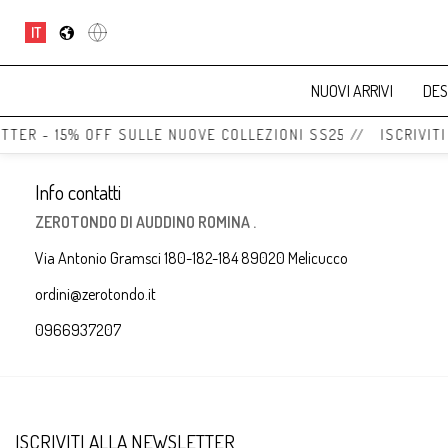
IT
NUOVI ARRIVI
DES
TTER - 15% OFF SULLE NUOVE COLLEZIONI SS25 // ISCRIVIT
Info contatti
ZEROTONDO DI AUDDINO ROMINA .
Via Antonio Gramsci 180-182-184 89020 Melicucco
ordini@zerotondo.it
0966937207
ISCRIVITI ALLA NEWSLETTER