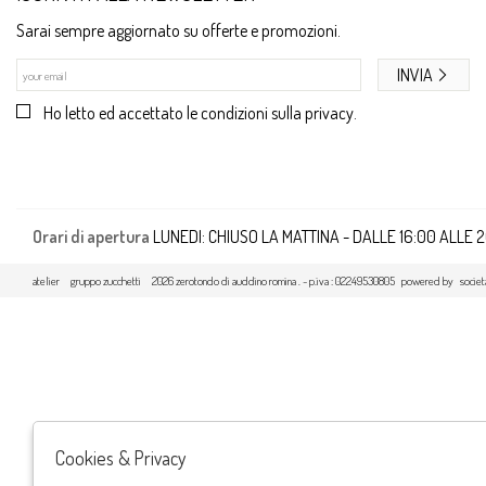
Sarai sempre aggiornato su offerte e promozioni.
INVIA
Ho letto ed accettato le condizioni sulla privacy.
Orari di apertura
LUNEDI: CHIUSO LA MATTINA - DALLE 16:00 ALLE 
atelier
gruppo zucchetti
2026 zerotondo di auddino romina . - p.iva : 02249530805 powered by
societ
Cookies & Privacy