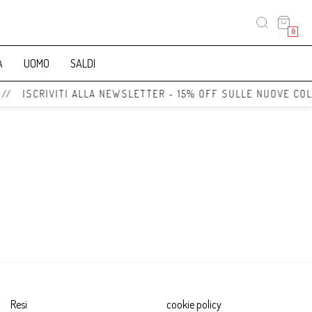
0
A
UOMO
SALDI
 // ISCRIVITI ALLA NEWSLETTER - 15% OFF SULLE NUOVE COL
Resi
cookie policy