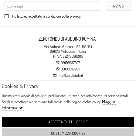
INVIA
Ho letto ed accettato le condizioni sulla privacy.
ZEROTONDO DI AUDDINO ROMINA .
Via Antonio Gramsci 180-182-184
89020 Melicucco - Italia
P. IVA:02249530805
0966937207
0966937207
info@zerotondo.it
Cookies & Privacy
SHOP
Questo sito si avvale di cookie di profilazione utilizzati per ads/contenuti personalizzati.
Maggiori
Scegli se accettare o disattivare tali cookie nella pagina cookie policy.
Orari di apertura
Informazioni
LUNEDI: CHIUSO LA MATTINA - DALLE 16:00 ALLE 20:00 DAL MARTEDI AL
SABATO: DALLE 09:00 ALLE 13:00 - DALLE 16:00 ALLE 20:00 DOMENICA:
CHIUSO
ACCETTA TUTTI I COOKIE
CUSTOMIZZA COOKIES