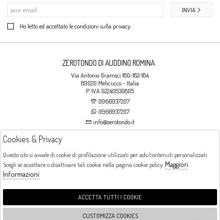
INVIA
Ho letto ed accettato le condizioni sulla privacy.
ZEROTONDO DI AUDDINO ROMINA .
Via Antonio Gramsci 180-182-184
89020 Melicucco - Italia
P. IVA:02249530805
0966937207
0966937207
info@zerotondo.it
Cookies & Privacy
SHOP
Questo sito si avvale di cookie di profilazione utilizzati per ads/contenuti personalizzati.
Maggiori
Scegli se accettare o disattivare tali cookie nella pagina cookie policy.
Orari di apertura
Informazioni
LUNEDI: CHIUSO LA MATTINA - DALLE 16:00 ALLE 20:00 DAL MARTEDI AL
SABATO: DALLE 09:00 ALLE 13:00 - DALLE 16:00 ALLE 20:00 DOMENICA:
CHIUSO
ACCETTA TUTTI I COOKIE
CUSTOMIZZA COOKIES