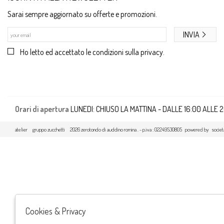
Sarai sempre aggiornato su offerte e promozioni.
INVIA
Ho letto ed accettato le condizioni sulla privacy.
Orari di apertura
LUNEDI: CHIUSO LA MATTINA - DALLE 16:00 ALLE 
atelier
gruppo zucchetti
2026 zerotondo di auddino romina . - p.iva : 02249530805 powered by
societ
Cookies & Privacy