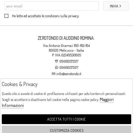
INVIA
Ho letto ed accettato le condizioni sulla privacy.
ZEROTONDO DI AUDDINO ROMINA .
Via Antonio Gramsci 180-182-184
89020 Melicucco - Italia
P. IVA:02249530805
0966937207
0966937207
info@zerotondo.it
Cookies & Privacy
SHOP
Questo sito si avvale di cookie di profilazione utilizzati per ads/contenuti personalizzati.
Maggiori
Scegli se accettare o disattivare tali cookie nella pagina cookie policy.
Orari di apertura
Informazioni
LUNEDI: CHIUSO LA MATTINA - DALLE 16:00 ALLE 20:00 DAL MARTEDI AL
SABATO: DALLE 09:00 ALLE 13:00 - DALLE 16:00 ALLE 20:00 DOMENICA:
CHIUSO
ACCETTA TUTTI I COOKIE
CUSTOMIZZA COOKIES