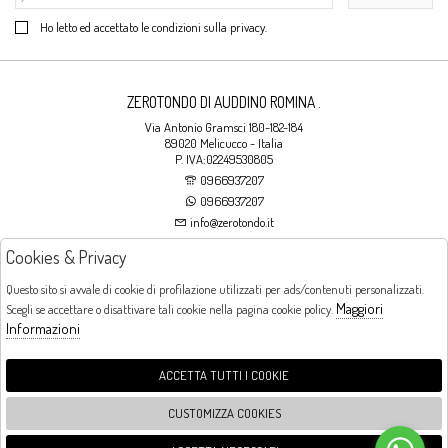
Ho letto ed accettato le condizioni sulla privacy.
ZEROTONDO DI AUDDINO ROMINA .
Via Antonio Gramsci 180-182-184
89020 Melicucco - Italia
P. IVA:02249530805
0966937207
0966937207
info@zerotondo.it
Cookies & Privacy
SHOP
Questo sito si avvale di cookie di profilazione utilizzati per ads/contenuti personalizzati.
Maggiori
Scegli se accettare o disattivare tali cookie nella pagina cookie policy.
Orari di apertura
Informazioni
LUNEDI: CHIUSO LA MATTINA - DALLE 16:00 ALLE 20:00 DAL MARTEDI AL
SABATO: DALLE 09:00 ALLE 13:00 - DALLE 16:00 ALLE 20:00 DOMENICA:
CHIUSO
ACCETTA TUTTI I COOKIE
CUSTOMIZZA COOKIES
FOLLOW US