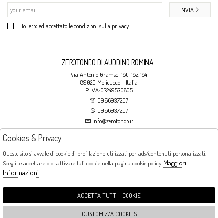
INVIA
Ho letto ed accettato le condizioni sulla privacy.
ZEROTONDO DI AUDDINO ROMINA .
Via Antonio Gramsci 180-182-184
89020 Melicucco - Italia
P. IVA:02249530805
0966937207
0966937207
info@zerotondo.it
Cookies & Privacy
SHOP
Questo sito si avvale di cookie di profilazione utilizzati per ads/contenuti personalizzati.
Maggiori
Scegli se accettare o disattivare tali cookie nella pagina cookie policy.
Orari di apertura
Informazioni
LUNEDI: CHIUSO LA MATTINA - DALLE 16:00 ALLE 20:00 DAL MARTEDI AL
SABATO: DALLE 09:00 ALLE 13:00 - DALLE 16:00 ALLE 20:00 DOMENICA:
CHIUSO
ACCETTA TUTTI I COOKIE
CUSTOMIZZA COOKIES