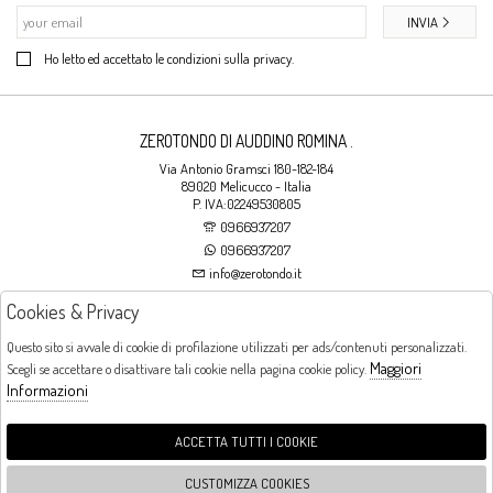
INVIA
Ho letto ed accettato le condizioni sulla privacy.
ZEROTONDO DI AUDDINO ROMINA .
Via Antonio Gramsci 180-182-184
89020 Melicucco - Italia
P. IVA:02249530805
0966937207
0966937207
info@zerotondo.it
Cookies & Privacy
SHOP
Questo sito si avvale di cookie di profilazione utilizzati per ads/contenuti personalizzati.
Maggiori
Scegli se accettare o disattivare tali cookie nella pagina cookie policy.
Orari di apertura
Informazioni
LUNEDI: CHIUSO LA MATTINA - DALLE 16:00 ALLE 20:00 DAL MARTEDI AL
SABATO: DALLE 09:00 ALLE 13:00 - DALLE 16:00 ALLE 20:00 DOMENICA:
CHIUSO
ACCETTA TUTTI I COOKIE
CUSTOMIZZA COOKIES