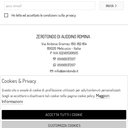
INVIA
Ho letto ed accettato le condizioni sulla privacy.
ZEROTONDO DI AUDDINO ROMINA .
Via Antonio Gramsci 180-182-184
89020 Melicucco - Italia
P. IVA:02249530805
0966937207
0966937207
info@zerotondo.it
Cookies & Privacy
SHOP
Questo sito si avvale di cookie di profilazione utilizzati per ads/contenuti personalizzati.
Maggiori
Scegli se accettare o disattivare tali cookie nella pagina cookie policy.
Orari di apertura
Informazioni
LUNEDI: CHIUSO LA MATTINA - DALLE 16:00 ALLE 20:00 DAL MARTEDI AL
SABATO: DALLE 09:00 ALLE 13:00 - DALLE 16:00 ALLE 20:00 DOMENICA:
CHIUSO
ACCETTA TUTTI I COOKIE
CUSTOMIZZA COOKIES