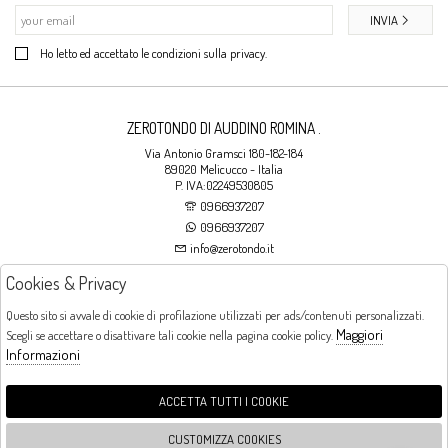
INVIA
Ho letto ed accettato le condizioni sulla privacy.
ZEROTONDO DI AUDDINO ROMINA .
Via Antonio Gramsci 180-182-184
89020 Melicucco - Italia
P. IVA:02249530805
0966937207
0966937207
info@zerotondo.it
Cookies & Privacy
SHOP
Questo sito si avvale di cookie di profilazione utilizzati per ads/contenuti personalizzati.
Maggiori
Scegli se accettare o disattivare tali cookie nella pagina cookie policy.
Orari di apertura
Informazioni
LUNEDI: CHIUSO LA MATTINA - DALLE 16:00 ALLE 20:00 DAL MARTEDI AL
SABATO: DALLE 09:00 ALLE 13:00 - DALLE 16:00 ALLE 20:00 DOMENICA:
CHIUSO
ACCETTA TUTTI I COOKIE
CUSTOMIZZA COOKIES