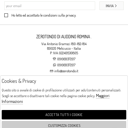
INVIA
Ho letto ed accettato le condizioni sulla privacy.
ZEROTONDO DI AUDDINO ROMINA .
Via Antonio Gramsci 180-182-184
89020 Melicucco - Italia
P. IVA:02249530805
0966937207
0966937207
info@zerotondo.it
Cookies & Privacy
SHOP
Questo sito si avvale di cookie di profilazione utilizzati per ads/contenuti personalizzati.
Maggiori
Scegli se accettare o disattivare tali cookie nella pagina cookie policy.
Orari di apertura
Informazioni
LUNEDI: CHIUSO LA MATTINA - DALLE 16:00 ALLE 20:00 DAL MARTEDI AL
SABATO: DALLE 09:00 ALLE 13:00 - DALLE 16:00 ALLE 20:00 DOMENICA:
CHIUSO
ACCETTA TUTTI I COOKIE
CUSTOMIZZA COOKIES