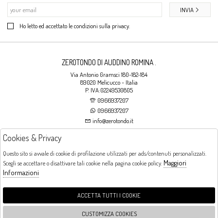
INVIA
Ho letto ed accettato le condizioni sulla privacy.
ZEROTONDO DI AUDDINO ROMINA .
Via Antonio Gramsci 180-182-184
89020 Melicucco - Italia
P. IVA:02249530805
0966937207
0966937207
info@zerotondo.it
Cookies & Privacy
SHOP
Questo sito si avvale di cookie di profilazione utilizzati per ads/contenuti personalizzati.
Maggiori
Scegli se accettare o disattivare tali cookie nella pagina cookie policy.
Orari di apertura
Informazioni
LUNEDI: CHIUSO LA MATTINA - DALLE 16:00 ALLE 20:00 DAL MARTEDI AL
SABATO: DALLE 09:00 ALLE 13:00 - DALLE 16:00 ALLE 20:00 DOMENICA:
CHIUSO
ACCETTA TUTTI I COOKIE
CUSTOMIZZA COOKIES