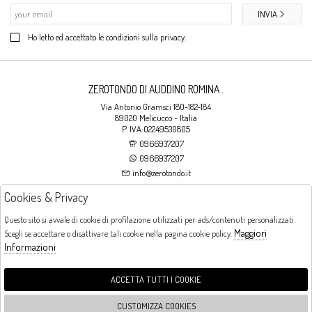
INVIA
Ho letto ed accettato le condizioni sulla privacy.
ZEROTONDO DI AUDDINO ROMINA .
Via Antonio Gramsci 180-182-184
89020 Melicucco - Italia
P. IVA:02249530805
0966937207
0966937207
info@zerotondo.it
Cookies & Privacy
SHOP
Questo sito si avvale di cookie di profilazione utilizzati per ads/contenuti personalizzati.
Maggiori
Scegli se accettare o disattivare tali cookie nella pagina cookie policy.
Orari di apertura
Informazioni
LUNEDI: CHIUSO LA MATTINA - DALLE 16:00 ALLE 20:00 DAL MARTEDI AL
SABATO: DALLE 09:00 ALLE 13:00 - DALLE 16:00 ALLE 20:00 DOMENICA:
CHIUSO
ACCETTA TUTTI I COOKIE
CUSTOMIZZA COOKIES