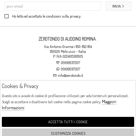
INVIA
Ho letto ed accettato le condizioni sulla privacy.
ZEROTONDO DI AUDDINO ROMINA .
Via Antonio Gramsci 180-182-184
89020 Melicucco - Italia
P. IVA:02249530805
0966937207
0966937207
info@zerotondo.it
Cookies & Privacy
SHOP
Questo sito si avvale di cookie di profilazione utilizzati per ads/contenuti personalizzati.
Maggiori
Scegli se accettare o disattivare tali cookie nella pagina cookie policy.
Orari di apertura
Informazioni
LUNEDI: CHIUSO LA MATTINA - DALLE 16:00 ALLE 20:00 DAL MARTEDI AL
SABATO: DALLE 09:00 ALLE 13:00 - DALLE 16:00 ALLE 20:00 DOMENICA:
CHIUSO
ACCETTA TUTTI I COOKIE
CUSTOMIZZA COOKIES